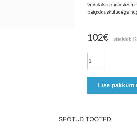
ventilatsioonisüsteemi
paigalduskuludega hügi
102
€
sisaldab 
Paigaldusplaat
Zehnder
Comfosystems
Lisa pakkumi
CW-
M
420
8x90mm
kogus
SEOTUD TOOTED