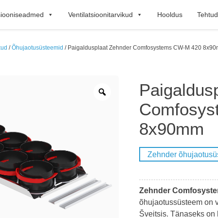
tsiooniseadmed
Ventilatsioonitarvikud
Hooldus
Tehtud
kud
/
Õhujaotusüsteemid
/ Paigaldusplaat Zehnder Comfosystems CW-M 420 8x9
Paigaldus
Zoom
Comfosys
8x90mm
Zehnder õhujaotusü
Zehnder Comfosyst
õhujaotussüsteem on vä
Šveitsis. Tänaseks on