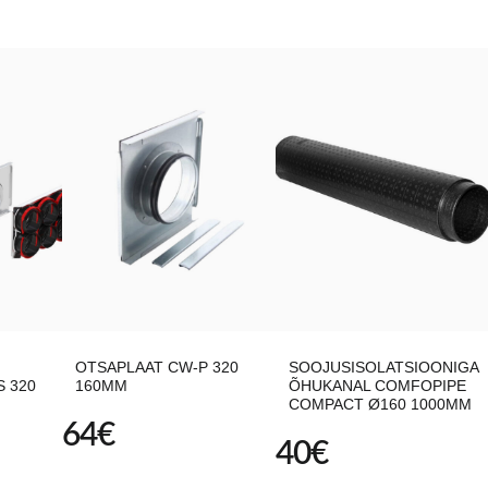
OTSAPLAAT CW-P 320
SOOJUSISOLATSIOONIGA
 320
160MM
ÕHUKANAL COMFOPIPE
COMPACT Ø160 1000MM
64
€
40
€