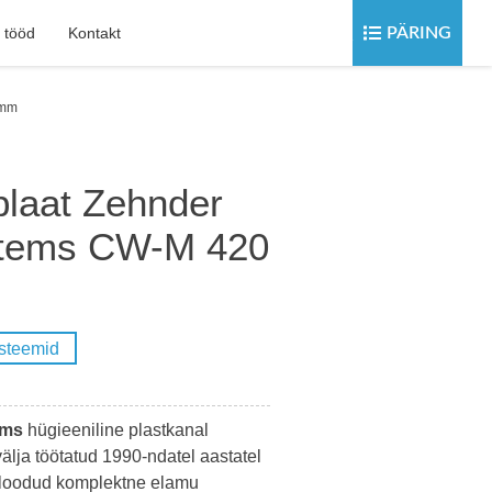
 tööd
Kontakt
PÄRING
0mm
plaat Zehnder
tems CW-M 420
steemid
ems
hügieeniline plastkanal
lja töötatud 1990-ndatel aastatel
 loodud komplektne elamu