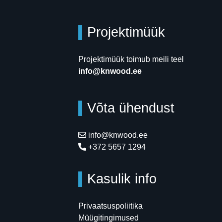
Projektimüük
Projektimüük toimub meili teel
info@knwood.ee
Võta ühendust
info@knwood.ee
+372 5657 1294
Kasulik info
Privaatsuspoliitika
Müügitingimused