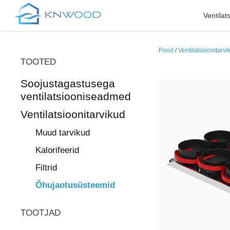
Ventila
Skip
to
Pood
/
Ventilatsioonitarvi
content
TOOTED
Soojustagastusega
ventilatsiooniseadmed
Ventilatsioonitarvikud
Muud tarvikud
Kalorifeerid
Filtrid
Õhujaotusüsteemid
TOOTJAD